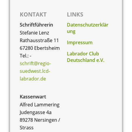
t
e
KONTAKT
LINKS
n
Schriftführerin
Datenschutzerklär
ung
Stefanie Lenz
,
Rathausstraße 11
Impressum
N
67280 Ebertsheim
Labrador Club
a
Tel.: -
Deutschland e.V.
schrift@regio-
v
suedwest.lcd-
i
labrador.de
g
Kassenwart
a
Alfred Lammering
t
Judengasse 4a
i
89278 Nersingen /
Strass
o