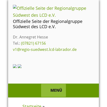
Zum
Inhalt
springen
Offizielle Seite der Regionalgruppe
Südwest des LCD e.V.
Dr. Annegret Hesse
Tel.:
(07821) 67156
v1@regio-suedwest.lcd-labrador.de
MENÜ
Startseite
»