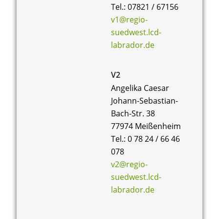
Tel.: 07821 / 67156
n
c
v1@regio-
-
h
suedwest.lcd-
N
labrador.de
e
a
u
v
V2
i
n
Angelika Caesar
g
d
Johann-Sebastian-
a
Bach-Str. 38
A
t
77974 Meißenheim
n
i
Tel.: 0 78 24 / 66 46
o
078
s
v2@regio-
n
i
suedwest.lcd-
c
labrador.de
h