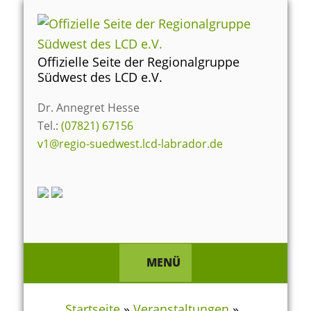
Zum
Inhalt
springen
Offizielle Seite der Regionalgruppe
Südwest des LCD e.V.
Dr. Annegret Hesse
Tel.:
(07821) 67156
v1@regio-suedwest.lcd-labrador.de
MENÜ
Startseite
»
Veranstaltungen
»