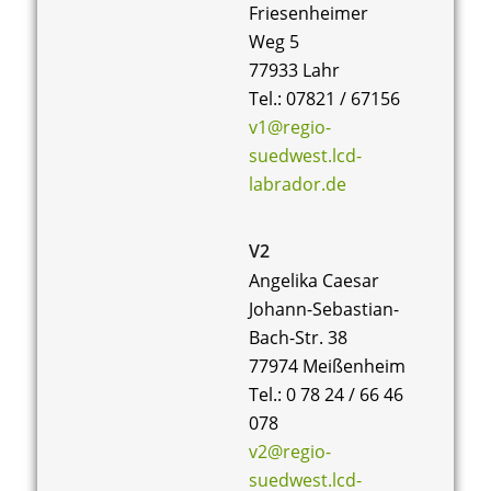
Friesenheimer
Weg 5
77933 Lahr
Tel.: 07821 / 67156
v1@regio-
suedwest.lcd-
labrador.de
V2
Angelika Caesar
Johann-Sebastian-
Bach-Str. 38
77974 Meißenheim
Tel.: 0 78 24 / 66 46
078
v2@regio-
suedwest.lcd-