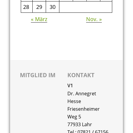
28
29
30
« März
Nov. »
MITGLIED IM
KONTAKT
V1
Dr. Annegret
Hesse
Friesenheimer
Weg 5
77933 Lahr
Tel.: 07821 / 67156