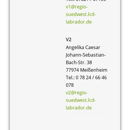
v1@regio-
suedwest.lcd-
labrador.de
V2
Angelika Caesar
Johann-Sebastian-
Bach-Str. 38
77974 Meißenheim
Tel.: 0 78 24 / 66 46
078
v2@regio-
suedwest.lcd-
labrador.de