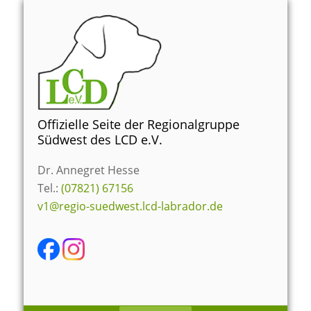
Zum
Inhalt
springen
Offizielle Seite der Regionalgruppe
Südwest des LCD e.V.
Dr. Annegret Hesse
Tel.:
(07821) 67156
v1@regio-suedwest.lcd-labrador.de