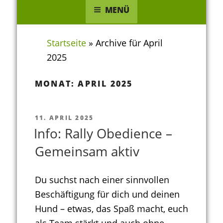
MENÜ
Startseite
»
Archive für April
2025
MONAT:
APRIL 2025
VERÖFFENTLICHT
11. APRIL 2025
AM
Info: Rally Obedience –
Gemeinsam aktiv
Du suchst nach einer sinnvollen
Beschäftigung für dich und deinen
Hund – etwas, das Spaß macht, euch
als Team stärkt und auch ohne